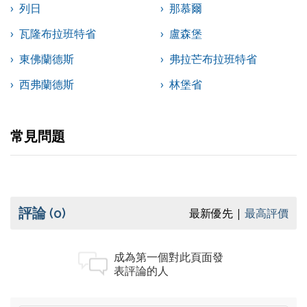
列日
那慕爾
瓦隆布拉班特省
盧森堡
東佛蘭德斯
弗拉芒布拉班特省
西弗蘭德斯
林堡省
常見問題
評論
(0)
最新優先
最高評價
成為第一個對此頁面發
表評論的人