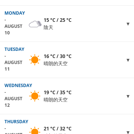
MONDAY
-
15 °C / 25 °C
AUGUST
陰天
10
TUESDAY
-
16 °C / 30 °C
AUGUST
晴朗的天空
11
WEDNESDAY
-
19 °C / 35 °C
AUGUST
晴朗的天空
12
THURSDAY
-
21 °C / 32 °C