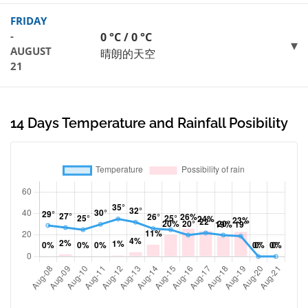
FRIDAY
-
0 °C / 0 °C
AUGUST
晴朗的天空
21
14 Days Temperature and Rainfall Posibility