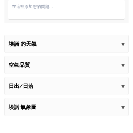
埃諾 的天氣
提交您的意見
空氣品質
日出/日落
埃諾 氣象圖