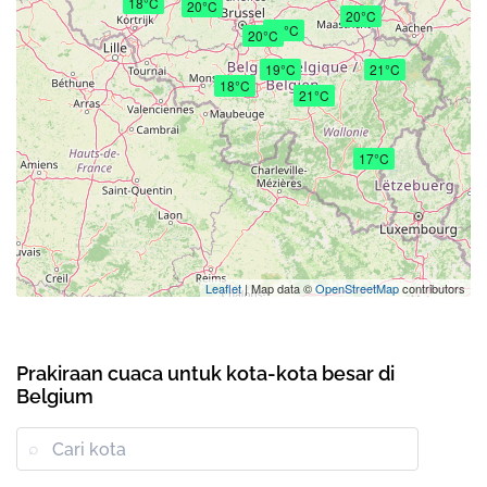
18°C
20°C
20°C
20°C
20°C
19°C
21°C
18°C
21°C
17°C
Leaflet
| Map data ©
OpenStreetMap
contributors
Prakiraan cuaca untuk kota-kota besar di
Belgium