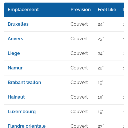
Emplacement
Prévision
Feel like
Mi
Bruxelles
Couvert
24°
19
Anvers
Couvert
23°
18
Liege
Couvert
24°
18
Namur
Couvert
22°
16
Brabant wallon
Couvert
19°
11
Hainaut
Couvert
19°
12
Luxembourg
Couvert
19°
12
Flandre orientale
Couvert
23°
18