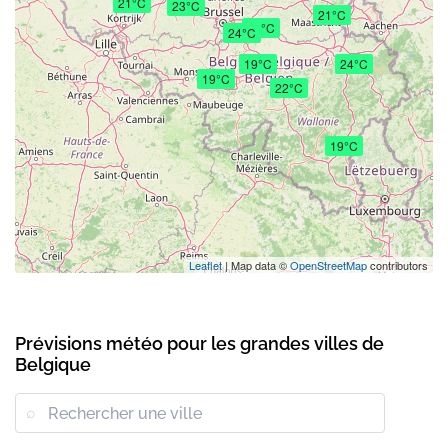
21°C
23°C
21°C
21°C
24°C
19°C
24°C
19°C
22°C
19°C
Leaflet
| Map data ©
OpenStreetMap
contributors
Prévisions météo pour les grandes villes de
Belgique