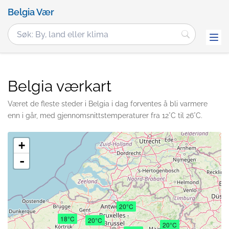
Belgia Vær
Belgia værkart
Været de fleste steder i Belgia i dag forventes å bli varmere
enn i går, med gjennomsnittstemperaturer fra 12°C til 26°C.
+
-
20°C
18°C
20°C
20°C