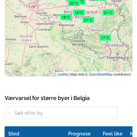
20°C
20°C
19°C
21°C
18°C
21°C
17°C
Leaflet
| Map data ©
OpenStreetMap
contributors
Værvarsel for større byer i Belgia
Sted
Prognose
Feel like
Mi