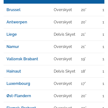
Brussel
Overskyet
20°
16°
Antwerpen
Overskyet
20°
17°
Liege
Delvis Skyet
21°
17°
Namur
Overskyet
21°
15°
Vallonsk Brabant
Overskyet
19°
14°
Hainaut
Delvis Skyet
18°
13°
Luxembourg
Overskyet
17°
12°
Øst-Flandern
Overskyet
20°
16°