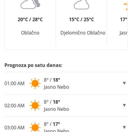
20°C / 28°C
15°C / 25°C
17°C 
Oblačno
Djelomično Oblačno
Jasn
Prognoza po satu danas:
8° /
18°
01:00 AM
Jasno Nebo
8° /
18°
02:00 AM
Jasno Nebo
8° /
17°
03:00 AM
Jasno Nebo