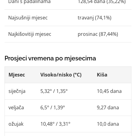
Dani s padalinama
128,54 dana (35,22%)
Najsušniji mjesec
travanj (74,1%)
Najkišovitiji mjesec
prosinac (87,44%)
Prosjeci vremena po mjesecima
Mjesec
Visoko/nisko (°C)
Kiša
siječnja
5,32° / 1,35°
10,45 dana
veljača
6,5° / 1,39°
9,27 dana
ožujak
10,48° / 3,31°
10,0 dana