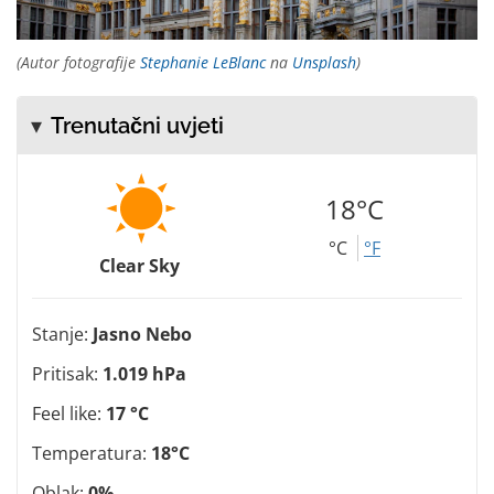
(Autor fotografije
Stephanie LeBlanc
na
Unsplash
)
Trenutačni uvjeti
18°C
°C
°F
Clear Sky
Stanje:
Jasno Nebo
Pritisak:
1.019 hPa
Feel like:
17 °C
Temperatura:
18°C
Oblak:
0%