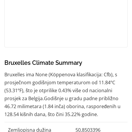
Bruxelles Climate Summary
Bruxelles ima None (Köppenova klasifikacija: Cfb), s
prosječnom godišnjom temperaturom od 11.84ºC
(53.31ºF), što je otprilike 0.43% više od nacionalni
prosjek za Belgija.Godišnje u gradu padne približno
46.72 milimetara (1.84 inča) oborina, raspoređenih u
128.54 kišnih dana, što čini 35.22% godine.
Zemljopisna dužina
50,8503396