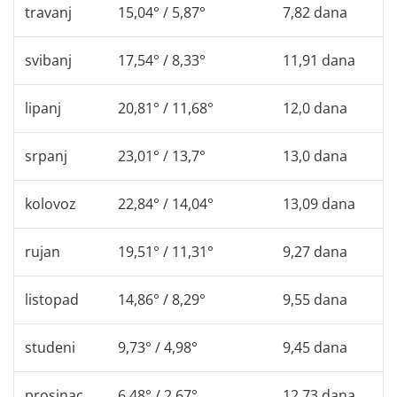
travanj
15,04° / 5,87°
7,82 dana
svibanj
17,54° / 8,33°
11,91 dana
lipanj
20,81° / 11,68°
12,0 dana
srpanj
23,01° / 13,7°
13,0 dana
kolovoz
22,84° / 14,04°
13,09 dana
rujan
19,51° / 11,31°
9,27 dana
listopad
14,86° / 8,29°
9,55 dana
studeni
9,73° / 4,98°
9,45 dana
prosinac
6,48° / 2,67°
12,73 dana