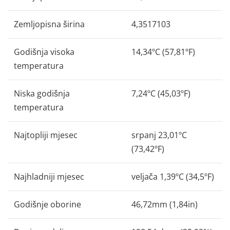
Zemljopisna širina
4,3517103
Godišnja visoka
14,34ºC (57,81ºF)
temperatura
Niska godišnja
7,24ºC (45,03ºF)
temperatura
Najtopliji mjesec
srpanj 23,01ºC
(73,42ºF)
Najhladniji mjesec
veljača 1,39ºC (34,5ºF)
Godišnje oborine
46,72mm (1,84in)