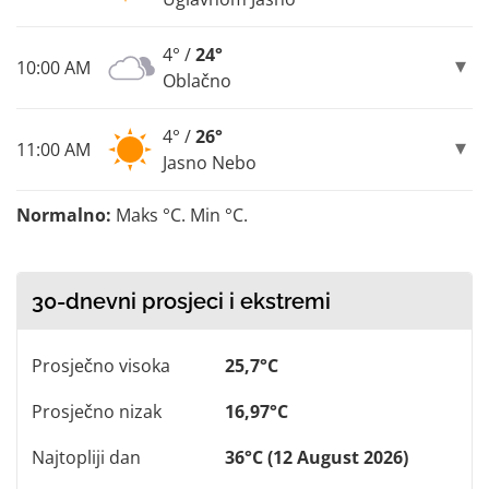
4° /
24°
10:00 AM
Oblačno
4° /
26°
11:00 AM
Jasno Nebo
Normalno:
Maks °C. Min °C.
30-dnevni prosjeci i ekstremi
Prosječno visoka
25,7°C
Prosječno nizak
16,97°C
Najtopliji dan
36°C (12 August 2026)