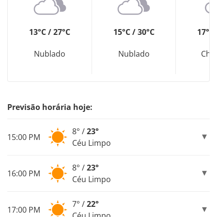
13°C / 27°C
15°C / 30°C
17°C 
Nublado
Nublado
Chu
Previsão horária hoje:
8° /
23°
15:00 PM
Céu Limpo
8° /
23°
16:00 PM
Céu Limpo
7° /
22°
17:00 PM
Céu Limpo