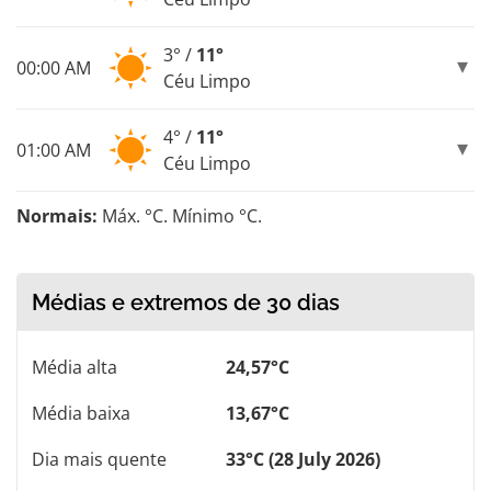
3° /
11°
00:00 AM
Céu Limpo
4° /
11°
01:00 AM
Céu Limpo
Normais:
Máx. °C. Mínimo °C.
Médias e extremos de 30 dias
Média alta
24,57°C
Média baixa
13,67°C
Dia mais quente
33°C (28 July 2026)