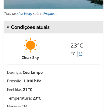
(Foto de
Alex Vasey
sobre
Unsplash
)
Condições atuais
23°C
°C
°F
Clear Sky
Doença:
Céu Limpo
Pressão:
1.010 hPa
Feel like:
21 °C
Temperatura:
23°C
Nuvem:
1%