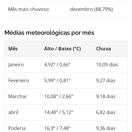
Mês mais chuvoso
dezembro (88,79%)
Médias meteorológicas por mês
Mês
Alto / Baixo (°C)
Chuva
Janeiro
4,92° / 0,66°
10,09 dias
Fevereiro
5,99° / 0,81°
9,27 dias
Marchar
10,08° / 2,66°
9,18 dias
abril
14,48° / 5,12°
6,82 dias
Poderia
16,9° / 7,48°
9,36 dias