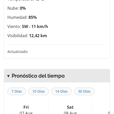
Nube:
0%
Humedad:
85%
Viento:
SW - 11 km/h
Visibilidad:
12,42 km
Actualizado:
Pronóstico del tiempo
7 Días
10 Días
14 Días
30 Días
Fri
Sat
S
07 Aug
08 Aug
09