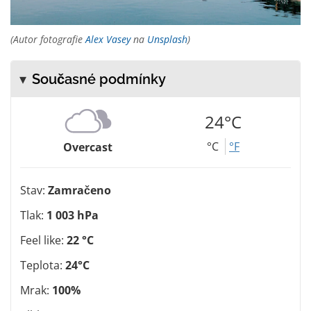
(Autor fotografie
Alex Vasey
na
Unsplash
)
Současné podmínky
24°C
°C
°F
Overcast
Stav:
Zamračeno
Tlak:
1 003 hPa
Feel like:
22 °C
Teplota:
24°C
Mrak:
100%