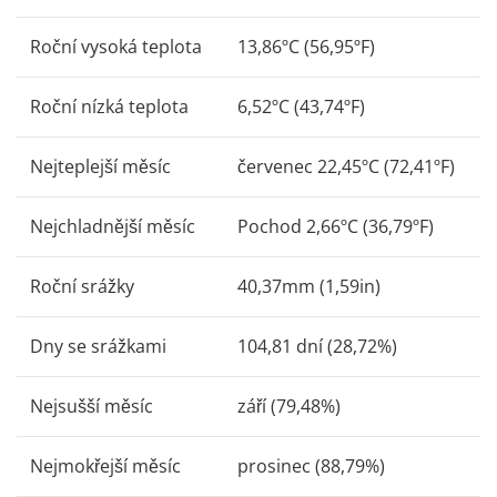
Roční vysoká teplota
13,86ºC (56,95ºF)
Roční nízká teplota
6,52ºC (43,74ºF)
Nejteplejší měsíc
červenec 22,45ºC (72,41ºF)
Nejchladnější měsíc
Pochod 2,66ºC (36,79ºF)
Roční srážky
40,37mm (1,59in)
Dny se srážkami
104,81 dní (28,72%)
Nejsušší měsíc
září (79,48%)
Nejmokřejší měsíc
prosinec (88,79%)