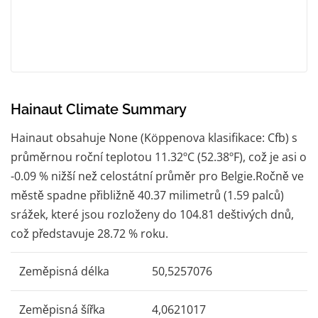
Hainaut Climate Summary
Hainaut obsahuje None (Köppenova klasifikace: Cfb) s
průměrnou roční teplotou 11.32ºC (52.38ºF), což je asi o
-0.09 % nižší než celostátní průměr pro Belgie.Ročně ve
městě spadne přibližně 40.37 milimetrů (1.59 palců)
srážek, které jsou rozloženy do 104.81 deštivých dnů,
což představuje 28.72 % roku.
Zeměpisná délka
50,5257076
Zeměpisná šířka
4,0621017