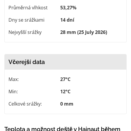
Průměrná vlhkost
53,27%
Dny se srážkami
14 dní
Nejvyšší srážky
28 mm (25 July 2026)
Včerejší data
Max:
27°C
Min:
12°C
Celkové srážky:
0 mm
Teplota a možnost deště v Hainaut během