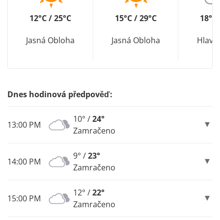
12°C / 25°C
15°C / 29°C
18°C 
Jasná Obloha
Jasná Obloha
Hlavn
Dnes hodinová předpověď:
10° /
24°
13:00 PM
Zamračeno
9° /
23°
14:00 PM
Zamračeno
12° /
22°
15:00 PM
Zamračeno