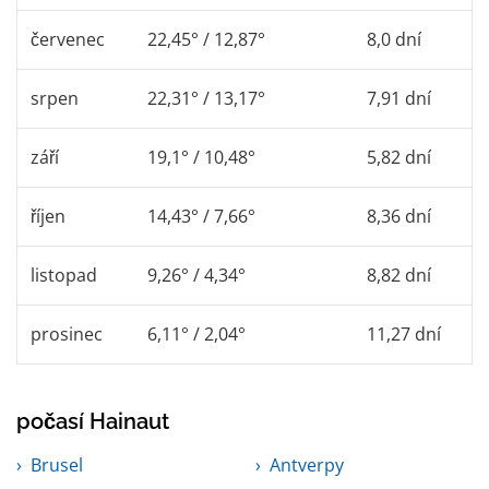
červenec
22,45° / 12,87°
8,0 dní
srpen
22,31° / 13,17°
7,91 dní
září
19,1° / 10,48°
5,82 dní
říjen
14,43° / 7,66°
8,36 dní
listopad
9,26° / 4,34°
8,82 dní
prosinec
6,11° / 2,04°
11,27 dní
počasí Hainaut
Brusel
Antverpy