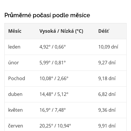
Průměrné počasí podle měsíce
Měsíc
Vysoká / Nízká (°C)
Déšť
leden
4,92° / 0,66°
10,09 dní
únor
5,99° / 0,81°
9,27 dní
Pochod
10,08° / 2,66°
9,18 dní
duben
14,48° / 5,12°
6,82 dní
květen
16,9° / 7,48°
9,36 dní
červen
20,25° / 10,94°
9,91 dní