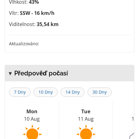
Vlhkost:
43%
Vítr:
SSW - 16 km/h
Viditelnost:
35,54 km
Aktualizováno:
Předpověď počasí
7 Dny
10 Dny
14 Dny
30 Dny
Mon
Tue
W
10 Aug
11 Aug
12